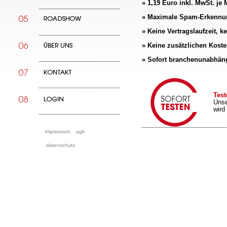
» 1,19 Euro inkl. MwSt. je
»
Maximale Spam-Erkennun
»
Keine Vertragslaufzeit, k
»
Keine zusätzlichen Koste
»
Sofort branchenunabhängi
Tes
Unse
wird
impressum
agb
datenschutz